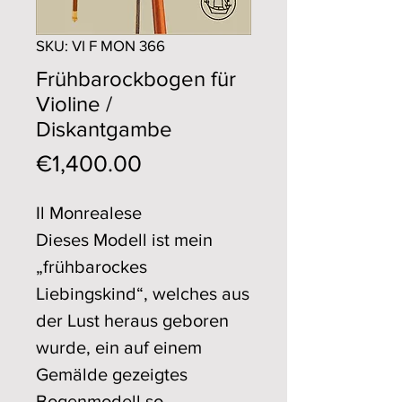
SKU: VI F MON 366
Frühbarockbogen für
Violine /
Diskantgambe
Price
€1,400.00
Il Monrealese
Dieses Modell ist mein
„frühbarockes
Liebingskind“, welches aus
der Lust heraus geboren
wurde, ein auf einem
Gemälde gezeigtes
Bogenmodell so