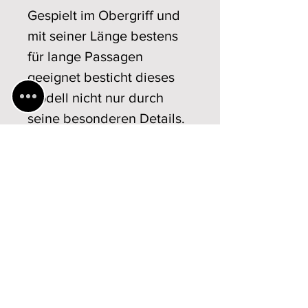
Gespielt im Obergriff und
mit seiner Länge bestens
für lange Passagen
geeignet besticht dieses
Modell nicht nur durch
seine besonderen Details.
Technische Daten
Gewicht: von ...
135g - 145g
Ansichtsmodelle /
bis ...
Bestellung
Stangenlänge:
72 cm
In unserem Shop
...
finden Sie
die
direkt verfügbaren
Stangenmaterial:
Schlangenholz
Bögen
.
Geigenbau Schiffler, Landratsstraße 5
, 83410